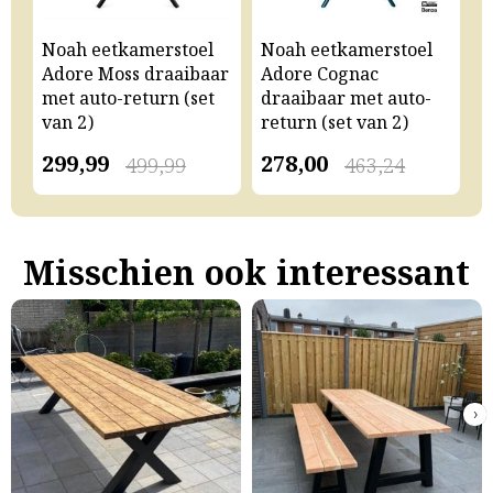
Noah eetkamerstoel
Noah eetkamerstoel
N
Adore Moss draaibaar
Adore Cognac
A
met auto-return (set
draaibaar met auto-
m
van 2)
return (set van 2)
v
299,99
278,00
2
499,99
463,24
Misschien ook interessant
›