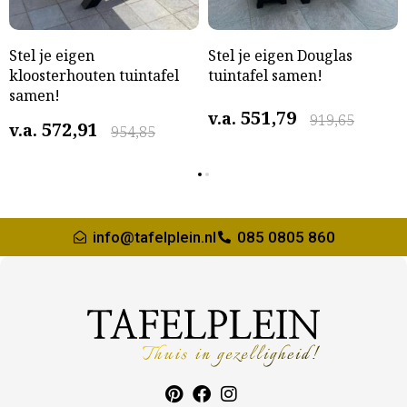
Stel je eigen
Stel je eigen Douglas
kloosterhouten tuintafel
tuintafel samen!
samen!
551,79
v.a.
919,65
572,91
v.a.
954,85
info@tafelplein.nl
085 0805 860