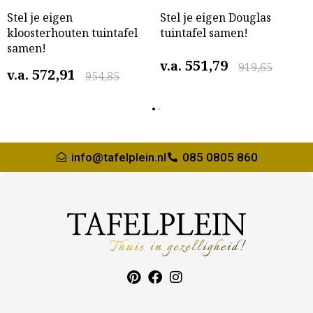
Stel je eigen
Stel je eigen Douglas
kloosterhouten tuintafel
tuintafel samen!
samen!
551,79
v.a.
919,65
572,91
v.a.
954,85
info@tafelplein.nl
085 0805 860