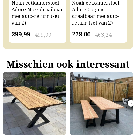
Noah eetkamerstoel
Noah eetkamerstoel
N
Adore Moss draaibaar
Adore Cognac
A
met auto-return (set
draaibaar met auto-
m
van 2)
return (set van 2)
v
299,99
278,00
2
499,99
463,24
Misschien ook interessant
›