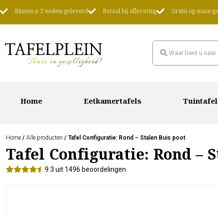
Binnen ± 3 weken geleverd
Betaal bij aflevering
Gratis op maat 
Home
Eetkamertafels
Tuintafel
Home
/
Alle producten
/ Tafel Configuratie: Rond – Stalen Buis poot
Tafel Configuratie: Rond – S
9.3 uit 1496 beoordelingen