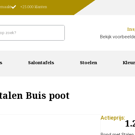
gemaakt
+25.000 klanten
Ins
Bekijk voorbeelde
s
Salontafels
Stoelen
Kleur
talen Buis poot
Actieprijs:
1.
Rond met Stalen 