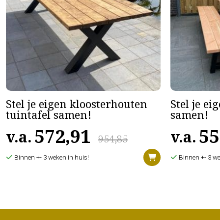
Stel je eigen kloosterhouten
Stel je ei
tuintafel samen!
samen!
572,91
55
v.a.
v.a.
954,85
Binnen +- 3 weken in huis!
Binnen +- 3 we