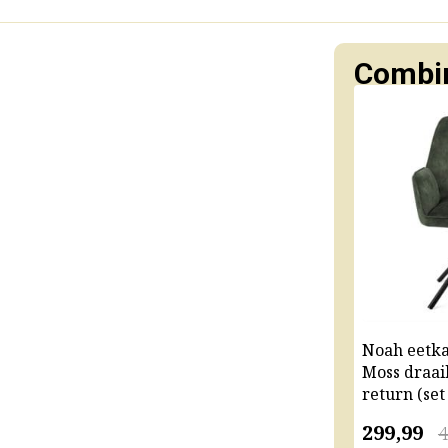
Combin
Noah eetk
Moss draai
return (set
299,99
4