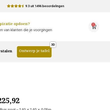
9.3 uit 1496 beoordelingen
piratie opdoen?
0
n van klanten die je voorgingen
Ontwerp je tafel
stalen
225,92
Buis poot – 1.40 × 1.40 × 0.05m