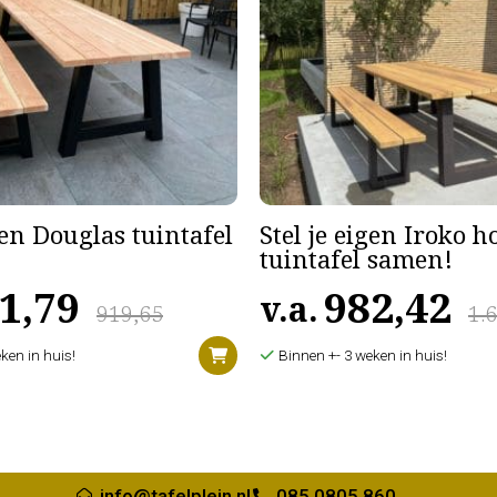
gen Douglas tuintafel
Stel je eigen Iroko 
tuintafel samen!
1,79
982,42
v.a.
919,65
1.
ken in huis!
Binnen +- 3 weken in huis!
info@tafelplein.nl
085 0805 860