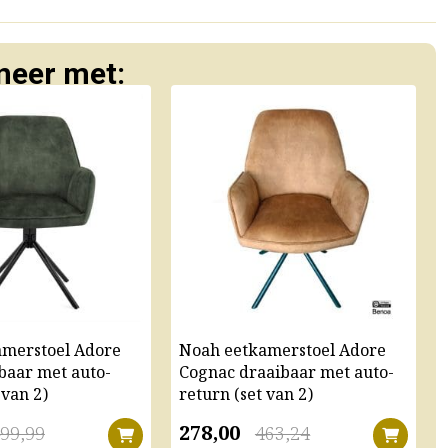
eer met:
amerstoel Adore
Noah eetkamerstoel Adore
baar met auto-
Cognac draaibaar met auto-
 van 2)
return (set van 2)
278,00
99,99
463,24