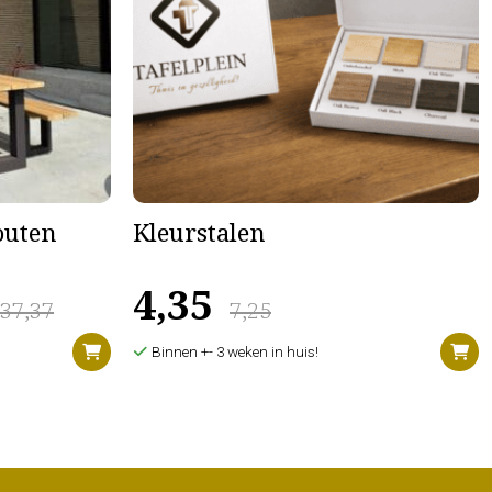
houten
Kleurstalen
4,35
637,37
7,25
Binnen +- 3 weken in huis!