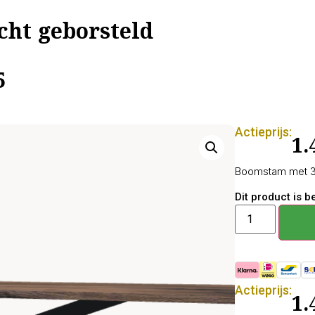
cht geborsteld
5
Actieprijs:
1.
Boomstam met 3D
Dit product is 
Actieprijs:
1.