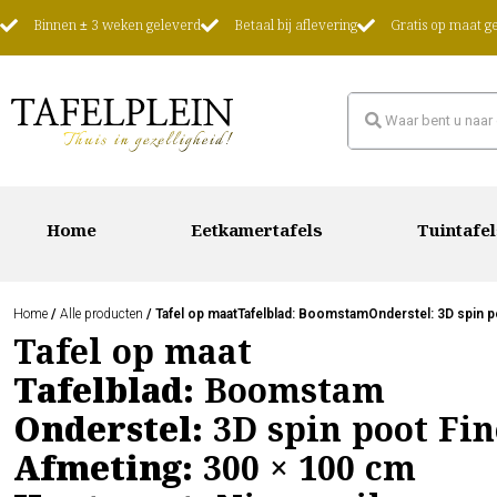
Binnen ± 3 weken geleverd
Betaal bij aflevering
Gratis op maat 
Home
Eetkamertafels
Tuintafel
Home
/
Alle producten
/ Tafel op maatTafelblad: BoomstamOnderstel: 3D spin p
Tafel op maat
Tafelblad:
Boomstam
Onderstel:
3D spin poot Fin
Afmeting:
300 × 100 cm