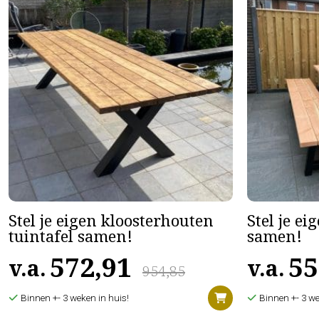
Stel je eigen kloosterhouten
Stel je ei
tuintafel samen!
samen!
572,91
55
v.a.
v.a.
954,85
Binnen +- 3 weken in huis!
Binnen +- 3 we