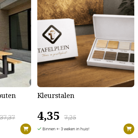
houten
Kleurstalen
4,35
637,37
7,25
Binnen +- 3 weken in huis!