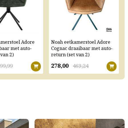
amerstoel Adore
Noah eetkamerstoel Adore
baar met auto-
Cognac draaibaar met auto-
 van 2)
return (set van 2)
278,00
99,99
463,24