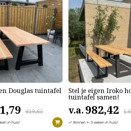
gen Douglas tuintafel
Stel je eigen Iroko 
tuintafel samen!
1,79
982,42
v.a.
919,65
1.
ken in huis!
Binnen +- 3 weken in huis!