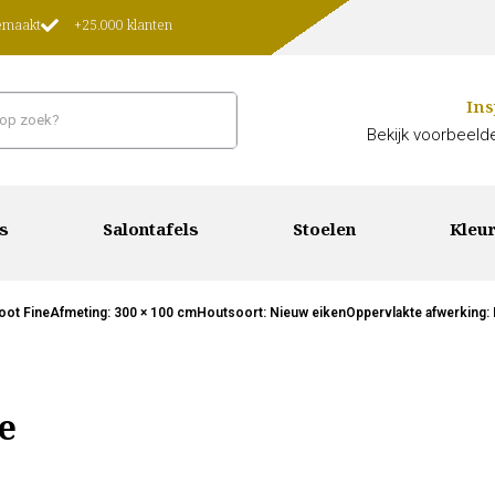
gemaakt
+25.000 klanten
Ins
Bekijk voorbeelde
s
Salontafels
Stoelen
Kleur
oot FineAfmeting: 300 × 100 cmHoutsoort: Nieuw eikenOppervlakte afwerking: Li
e