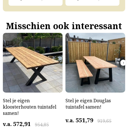
Misschien ook interessant
›
Stel je eigen
Stel je eigen Douglas
kloosterhouten tuintafel
tuintafel samen!
samen!
551,79
v.a.
919,65
572,91
v.a.
954,85