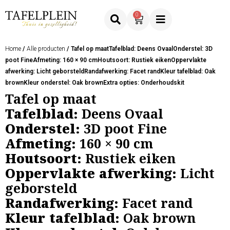
0
Home
/
Alle producten
/ Tafel op maatTafelblad: Deens OvaalOnderstel: 3D
poot FineAfmeting: 160 × 90 cmHoutsoort: Rustiek eikenOppervlakte
afwerking: Licht geborsteldRandafwerking: Facet randKleur tafelblad: Oak
brownKleur onderstel: Oak brownExtra opties: Onderhoudskit
Tafel op maat
Tafelblad:
Deens Ovaal
Onderstel:
3D poot Fine
Afmeting:
160 × 90 cm
Houtsoort:
Rustiek eiken
Oppervlakte afwerking:
Licht
geborsteld
Randafwerking:
Facet rand
Kleur tafelblad:
Oak brown