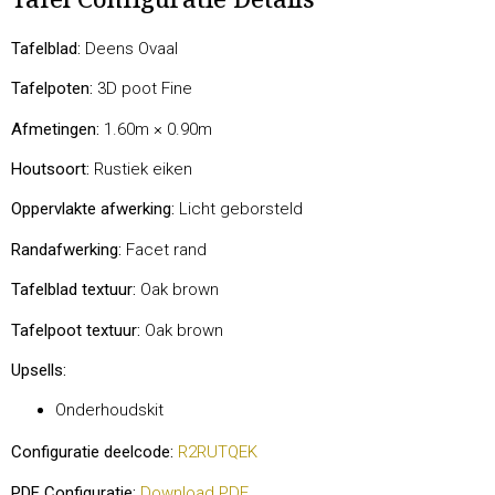
Tafel Configuratie Details
Tafelblad:
Deens Ovaal
Tafelpoten:
3D poot Fine
Afmetingen:
1.60m × 0.90m
Houtsoort:
Rustiek eiken
Oppervlakte afwerking:
Licht geborsteld
Randafwerking:
Facet rand
Tafelblad textuur:
Oak brown
Tafelpoot textuur:
Oak brown
Upsells:
Onderhoudskit
Configuratie deelcode:
R2RUTQEK
PDF Configuratie:
Download PDF