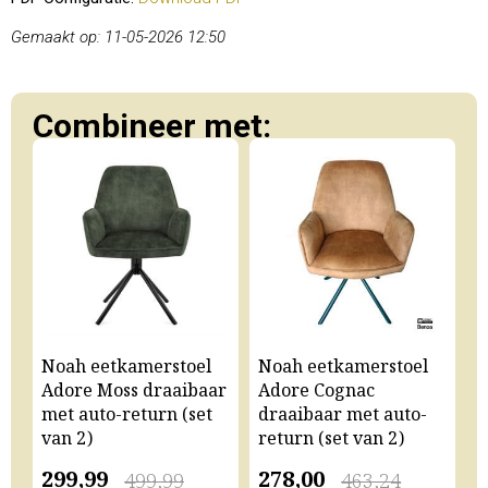
Gemaakt op: 11-05-2026 12:50
Combineer met:
Noah eetkamerstoel
Noah eetkamerstoel
N
Adore Moss draaibaar
Adore Cognac
A
met auto-return (set
draaibaar met auto-
m
van 2)
return (set van 2)
v
299,99
278,00
2
499,99
463,24