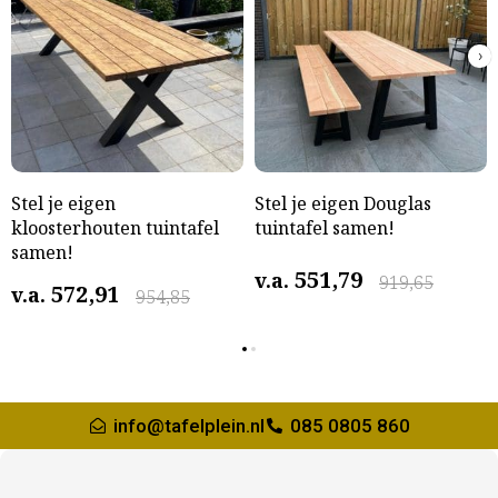
›
Stel je eigen
Stel je eigen Douglas
kloosterhouten tuintafel
tuintafel samen!
samen!
551,79
v.a.
919,65
572,91
v.a.
954,85
info@tafelplein.nl
085 0805 860