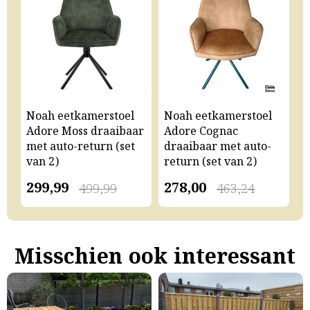
Noah eetkamerstoel
Noah eetkamerstoel
N
Adore Moss draaibaar
Adore Cognac
A
met auto-return (set
draaibaar met auto-
m
van 2)
return (set van 2)
v
299,99
278,00
2
499,99
463,24
Misschien ook interessant