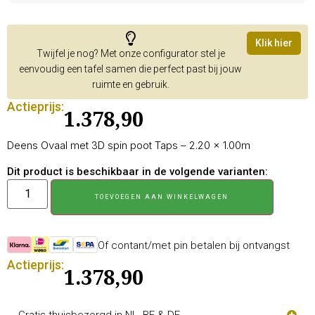
Klik hier
Twijfel je nog? Met onze configurator stel je
eenvoudig een tafel samen die perfect past bij jouw
ruimte en gebruik.
Actieprijs:
1.378,90
Deens Ovaal met 3D spin poot Taps – 2.20 × 1.00m
Dit product is beschikbaar in de volgende varianten:
TOEVOEGEN AAN WINKELWAGEN
Of contant/met pin betalen bij ontvangst
Actieprijs:
1.378,90
Gratis thuisbezorgd in NL, BE & DE