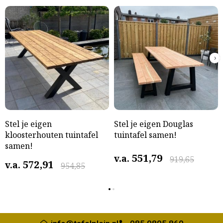
›
Stel je eigen
Stel je eigen Douglas
kloosterhouten tuintafel
tuintafel samen!
samen!
551,79
v.a.
919,65
572,91
v.a.
954,85