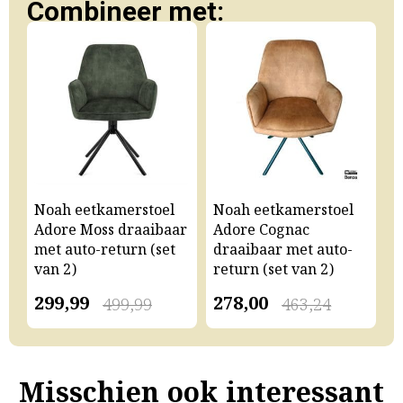
Combineer met:
Noah eetkamerstoel
Noah eetkamerstoel
N
Adore Moss draaibaar
Adore Cognac
A
met auto-return (set
draaibaar met auto-
m
van 2)
return (set van 2)
v
299,99
278,00
2
499,99
463,24
Misschien ook interessant