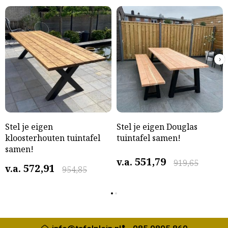
›
Stel je eigen
Stel je eigen Douglas
kloosterhouten tuintafel
tuintafel samen!
samen!
551,79
v.a.
919,65
572,91
v.a.
954,85