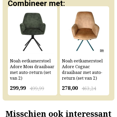
Combineer met:
Noah eetkamerstoel
Noah eetkamerstoel
N
Adore Moss draaibaar
Adore Cognac
A
met auto-return (set
draaibaar met auto-
m
van 2)
return (set van 2)
v
299,99
278,00
2
499,99
463,24
Misschien ook interessant