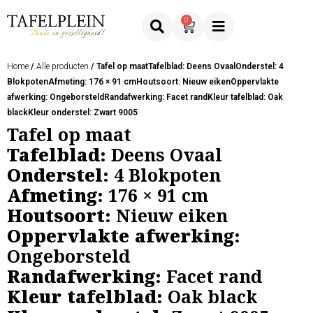
0
Home
/
Alle producten
/ Tafel op maatTafelblad: Deens OvaalOnderstel: 4
BlokpotenAfmeting: 176 × 91 cmHoutsoort: Nieuw eikenOppervlakte
afwerking: OngeborsteldRandafwerking: Facet randKleur tafelblad: Oak
blackKleur onderstel: Zwart 9005
Tafel op maat
Tafelblad:
Deens Ovaal
Onderstel:
4 Blokpoten
Afmeting:
176 × 91 cm
Houtsoort:
Nieuw eiken
Oppervlakte afwerking:
Ongeborsteld
Randafwerking:
Facet rand
Kleur tafelblad:
Oak black