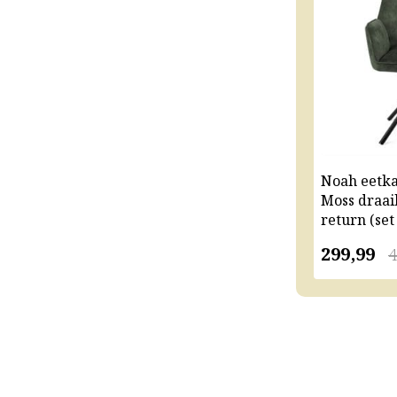
Noah eetk
Moss draai
return (set
299,99
4