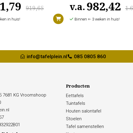
1,79
982,42
v.a.
919,65
1.
ken in huis!
Binnen +- 3 weken in huis!
info@tafelplein.nl
085 0805 860
Producten
15 7681 KG Vroomshoop
Eettafels
0
Tuintafels
in.nl
Houten salontafel
57
Stoelen
832922B01
Tafel samenstellen