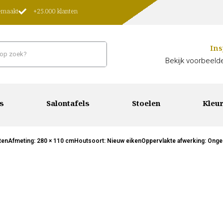
gemaakt
+25.000 klanten
Ins
Bekijk voorbeelde
s
Salontafels
Stoelen
Kleur
otenAfmeting: 280 × 110 cmHoutsoort: Nieuw eikenOppervlakte afwerking: Ongebo