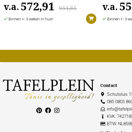
572,91
55
v.a.
v.a.
954,85
Binnen +- 3 weken in huis!
Binnen +- 3 we
Contact
Schutsluis 
085 0805 86
info@tafelple
KVK: 742718
BTW: NL859