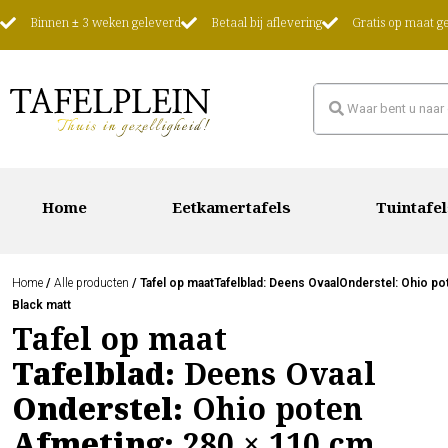
Binnen ± 3 weken geleverd
Betaal bij aflevering
Gratis op maat 
Home
Eetkamertafels
Tuintafel
Home
/
Alle producten
/ Tafel op maatTafelblad: Deens OvaalOnderstel: Ohio p
Black matt
Tafel op maat
Tafelblad:
Deens Ovaal
Onderstel:
Ohio poten