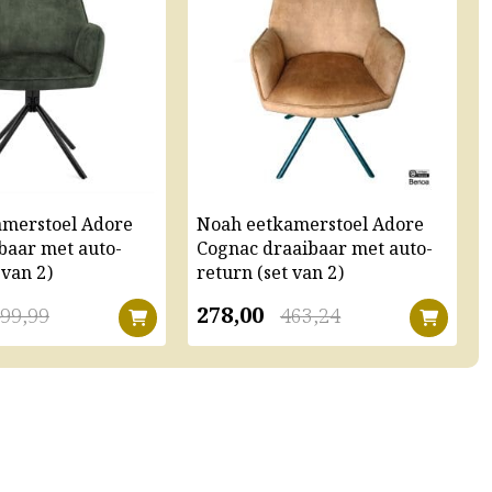
amerstoel Adore
Noah eetkamerstoel Adore
baar met auto-
Cognac draaibaar met auto-
 van 2)
return (set van 2)
278,00
99,99
463,24