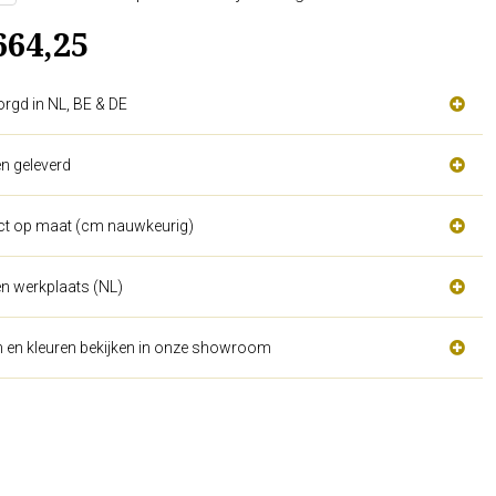
664,25
orgd in NL, BE & DE
n geleverd
act op maat (cm nauwkeurig)
n werkplaats (NL)
n en kleuren bekijken in onze showroom