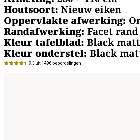
Afmeting:
280 × 110 cm
Houtsoort:
Nieuw eiken
Oppervlakte afwerking:
On
Randafwerking:
Facet rand
Kleur tafelblad:
Black matt
Kleur onderstel:
Black mat
9.3 uit 1496 beoordelingen