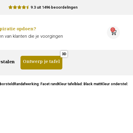
9.3 uit 1496 beoordelingen
piratie opdoen?
0
n van klanten die je voorgingen
Ontwerp je tafel
stalen
rsteldRandafwerking: Facet randKleur tafelblad: Black mattKleur onderstel: