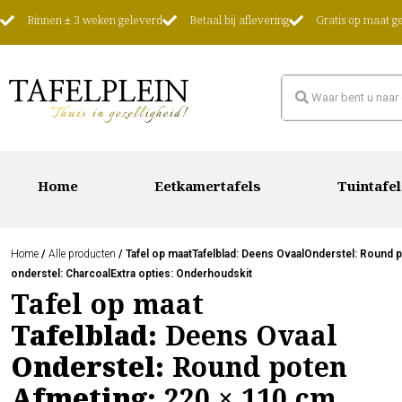
Binnen ± 3 weken geleverd
Betaal bij aflevering
Gratis op maat 
Home
Eetkamertafels
Tuintafel
Home
/
Alle producten
/ Tafel op maatTafelblad: Deens OvaalOnderstel: Round 
onderstel: CharcoalExtra opties: Onderhoudskit
Tafel op maat
Tafelblad:
Deens Ovaal
Onderstel:
Round poten