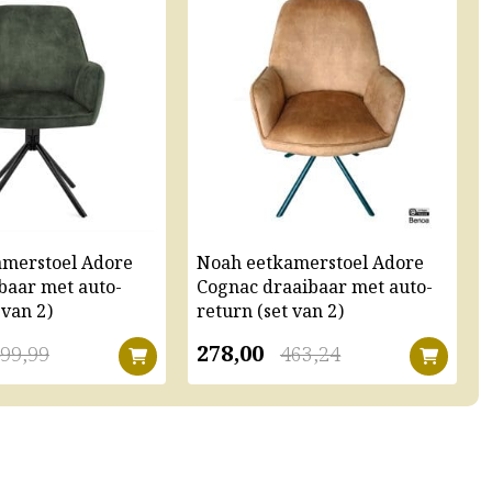
amerstoel Adore
Noah eetkamerstoel Adore
baar met auto-
Cognac draaibaar met auto-
 van 2)
return (set van 2)
278,00
99,99
463,24