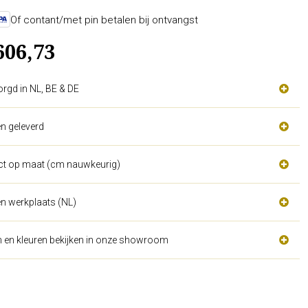
Of contant/met pin betalen bij ontvangst
606,73
orgd in NL, BE & DE
n geleverd
act op maat (cm nauwkeurig)
n werkplaats (NL)
n en kleuren bekijken in onze showroom