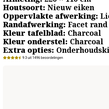
Afmeting:
220 × 110 cm
Houtsoort:
Nieuw eiken
Oppervlakte afwerking:
Li
Randafwerking:
Facet rand
Kleur tafelblad:
Charcoal
Kleur onderstel:
Charcoal
Extra opties:
Onderhoudski
9.3 uit 1496 beoordelingen