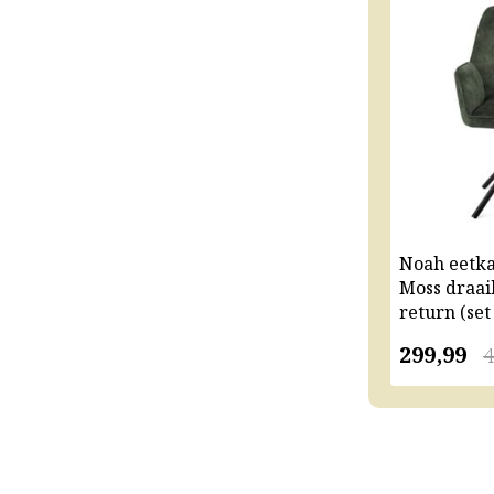
Noah eetk
Moss draai
return (set
299,99
4