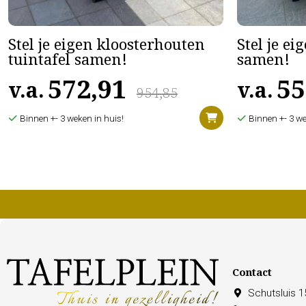
Stel je eigen kloosterhouten
Stel je ei
tuintafel samen!
samen!
572,91
55
v.a.
v.a.
954,85
Binnen +- 3 weken in huis!
Binnen +- 3 we
Contact
Schutsluis 