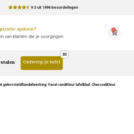
9.3 uit 1496 beoordelingen
piratie opdoen?
0
n van klanten die je voorgingen
Ontwerp je tafel
stalen
 geborsteldRandafwerking: Facet randKleur tafelblad: CharcoalKleur