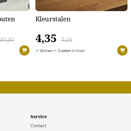
houten
Kleurstalen
4,35
637,37
7,25
Binnen +- 3 weken in huis!
Service
Contact