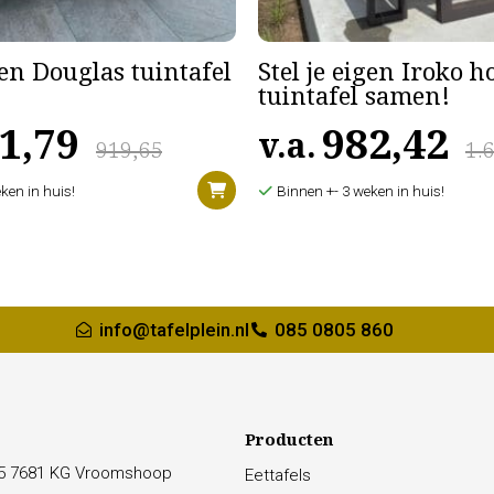
gen Douglas tuintafel
Stel je eigen Iroko 
tuintafel samen!
1,79
982,42
v.a.
919,65
1.
ken in huis!
Binnen +- 3 weken in huis!
info@tafelplein.nl
085 0805 860
Producten
15 7681 KG Vroomshoop
Eettafels