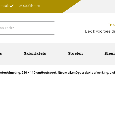
gemaakt
+25.000 klanten
Ins
Bekijk voorbeelde
s
Salontafels
Stoelen
Kleur
potenAfmeting: 220 × 110 cmHoutsoort: Nieuw eikenOppervlakte afwerking: Licht