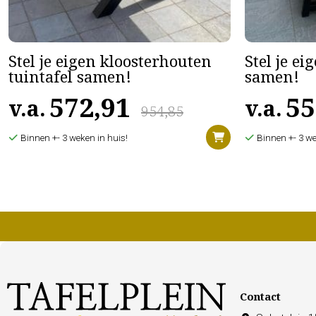
Stel je eigen kloosterhouten
Stel je ei
tuintafel samen!
samen!
572,91
55
v.a.
v.a.
954,85
Binnen +- 3 weken in huis!
Binnen +- 3 we
Contact