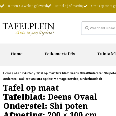
Binnen ± 3 weken geleverd
Betaal bij aflevering
Gratis op maat 
Home
Eetkamertafels
Tuintafel
Home
/
Alle producten
/ Tafel op maatTafelblad: Deens OvaalOnderstel: Shi pot
onderstel: Oak brownExtra opties: Montage service, Onderhoudskit
Tafel op maat
Tafelblad:
Deens Ovaal
Onderstel:
Shi poten