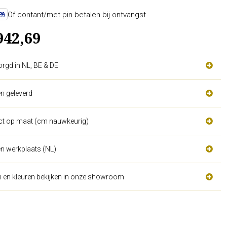
Of contant/met pin betalen bij ontvangst
942,69
orgd in NL, BE & DE
n geleverd
act op maat (cm nauwkeurig)
n werkplaats (NL)
n en kleuren bekijken in onze showroom