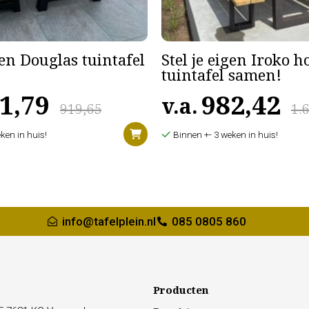
gen Douglas tuintafel
Stel je eigen Iroko 
tuintafel samen!
1,79
982,42
v.a.
919,65
1.
ken in huis!
Binnen +- 3 weken in huis!
info@tafelplein.nl
085 0805 860
Producten