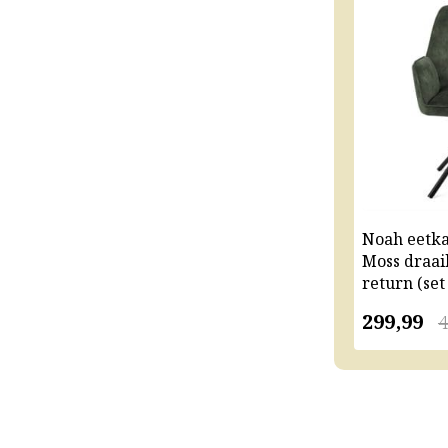
Noah eetk
Moss draai
return (set
299,99
4