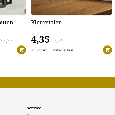
houten
Kleurstalen
4,35
637,37
7,25
Binnen +- 3 weken in huis!
Service