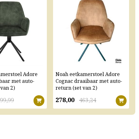
amerstoel Adore
Noah eetkamerstoel Adore
baar met auto-
Cognac draaibaar met auto-
 van 2)
return (set van 2)
278,00
99,99
463,24