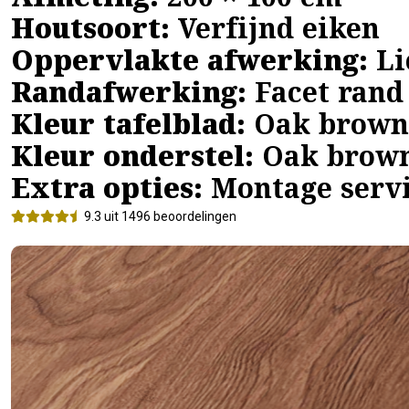
Afmeting:
200 × 100 cm
Houtsoort:
Verfijnd eiken
Oppervlakte afwerking:
Li
Randafwerking:
Facet rand
Kleur tafelblad:
Oak brown
Kleur onderstel:
Oak brow
Extra opties:
Montage servi
9.3 uit 1496 beoordelingen