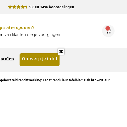
9.3 uit 1496 beoordelingen
piratie opdoen?
0
n van klanten die je voorgingen
Ontwerp je tafel
stalen
 geborsteldRandafwerking: Facet randKleur tafelblad: Oak brownKleur