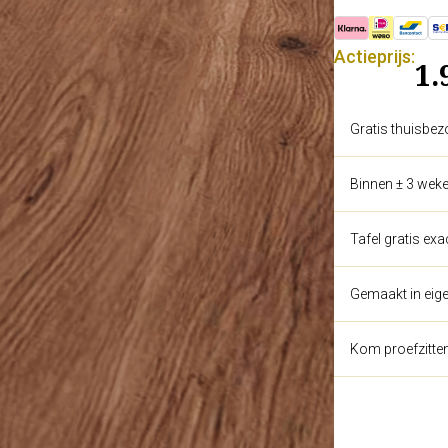
Actieprijs:
1.
Gratis thuisbez
Binnen ± 3 weke
Tafel gratis ex
Gemaakt in eige
Kom proefzitte