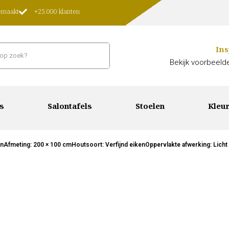
gemaakt
+25.000 klanten
Ins
Bekijk voorbeelde
s
Salontafels
Stoelen
Kleur
enAfmeting: 200 × 100 cmHoutsoort: Verfijnd eikenOppervlakte afwerking: Licht