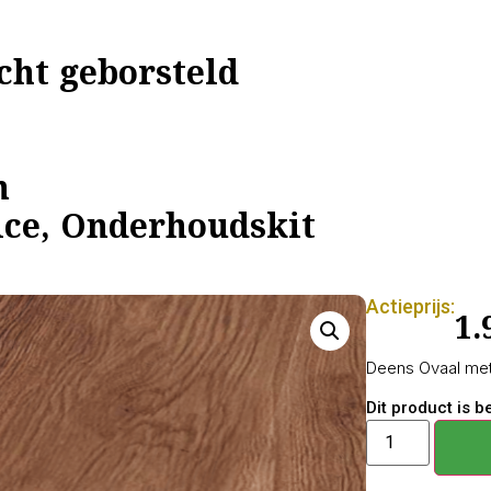
cht geborsteld
n
ce, Onderhoudskit
Actieprijs:
1.
Deens Ovaal met
Dit product is 