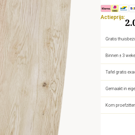
Actieprijs:
2.
Gratis thuisbez
Binnen ± 3 weke
Tafel gratis ex
Gemaakt in eige
Kom proefzitte