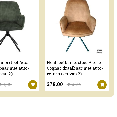
amerstoel Adore
Noah eetkamerstoel Adore
baar met auto-
Cognac draaibaar met auto-
 van 2)
return (set van 2)
278,00
99,99
463,24