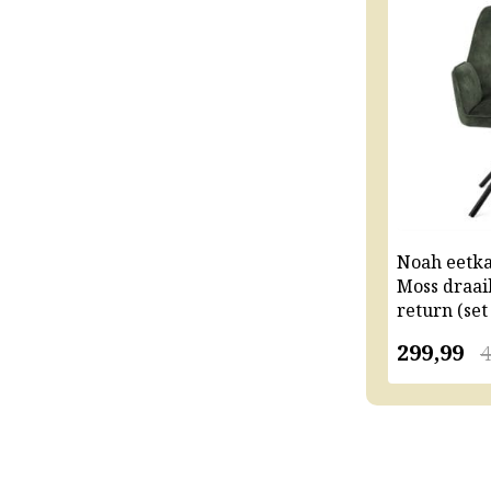
Noah eetk
Moss draai
return (set
299,99
4