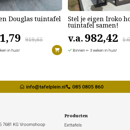
gen Douglas tuintafel
Stel je eigen Iroko 
tuintafel samen!
1,79
982,42
v.a.
919,65
1.
ken in huis!
Binnen +- 3 weken in huis!
info@tafelplein.nl
085 0805 860
Producten
15 7681 KG Vroomshoop
Eettafels