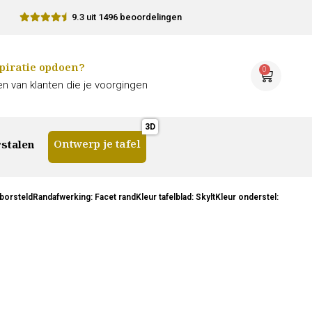
9.3 uit 1496 beoordelingen
piratie opdoen?
0
n van klanten die je voorgingen
Ontwerp je tafel
stalen
orsteldRandafwerking: Facet randKleur tafelblad: SkyltKleur onderstel: