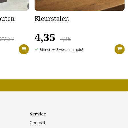
houten
Kleurstalen
4,35
637,37
7,25
Binnen +- 3 weken in huis!
Service
Contact