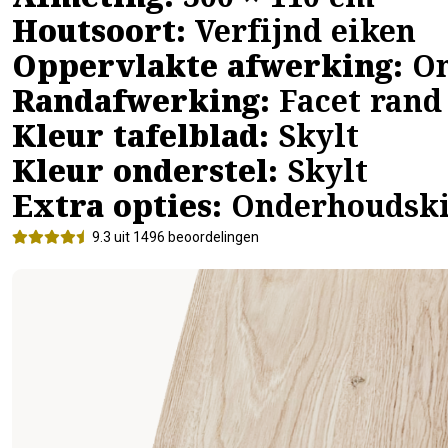
Afmeting:
300 × 110 cm
Houtsoort:
Verfijnd eiken
Oppervlakte afwerking:
On
Randafwerking:
Facet rand
Kleur tafelblad:
Skylt
Kleur onderstel:
Skylt
Extra opties:
Onderhoudski
9.3 uit 1496 beoordelingen