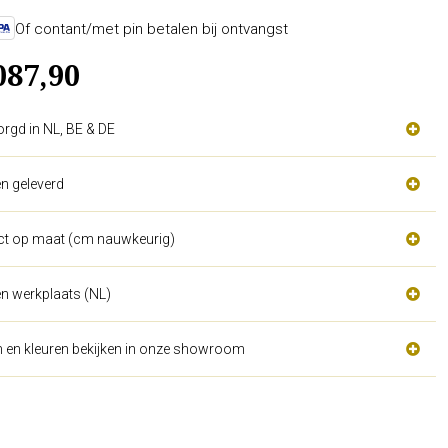
Of contant/met pin betalen bij ontvangst
087,90
orgd in NL, BE & DE
n geleverd
act op maat (cm nauwkeurig)
n werkplaats (NL)
n en kleuren bekijken in onze showroom