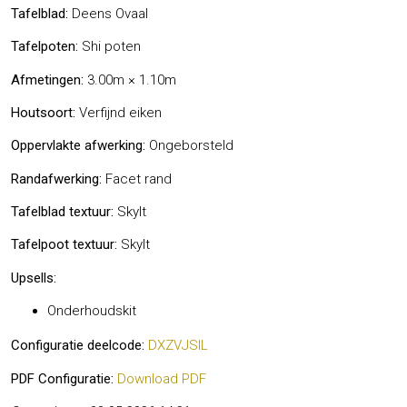
Tafelblad:
Deens Ovaal
Tafelpoten:
Shi poten
Afmetingen:
3.00m × 1.10m
Houtsoort:
Verfijnd eiken
Oppervlakte afwerking:
Ongeborsteld
Randafwerking:
Facet rand
Tafelblad textuur:
Skylt
Tafelpoot textuur:
Skylt
Upsells:
Onderhoudskit
Configuratie deelcode:
DXZVJSIL
PDF Configuratie:
Download PDF