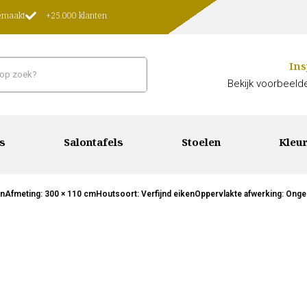
gemaakt
+25.000 klanten
Ins
Bekijk voorbeelde
s
Salontafels
Stoelen
Kleur
enAfmeting: 300 × 110 cmHoutsoort: Verfijnd eikenOppervlakte afwerking: Ongeb