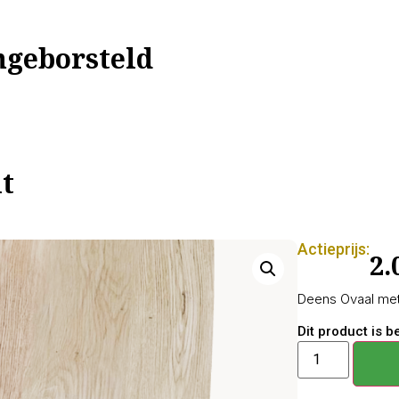
geborsteld
t
Actieprijs:
2.
Deens Ovaal met 
Dit product is 