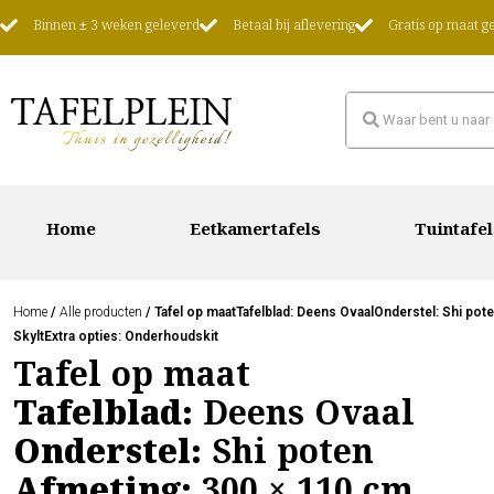
Binnen ± 3 weken geleverd
Betaal bij aflevering
Gratis op maat 
Home
Eetkamertafels
Tuintafel
Home
/
Alle producten
/ Tafel op maatTafelblad: Deens OvaalOnderstel: Shi pot
SkyltExtra opties: Onderhoudskit
Tafel op maat
Tafelblad:
Deens Ovaal
Onderstel:
Shi poten