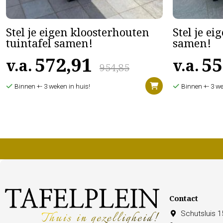
Stel je eigen kloosterhouten
Stel je ei
tuintafel samen!
samen!
572,91
55
v.a.
v.a.
954,85
Binnen +- 3 weken in huis!
Binnen +- 3 we
Contact
Schutsluis 