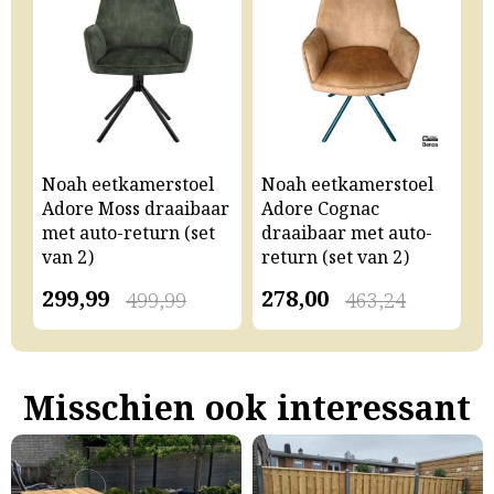
Noah eetkamerstoel
Noah eetkamerstoel
N
Adore Moss draaibaar
Adore Cognac
A
met auto-return (set
draaibaar met auto-
m
van 2)
return (set van 2)
v
299,99
278,00
2
499,99
463,24
Misschien ook interessant