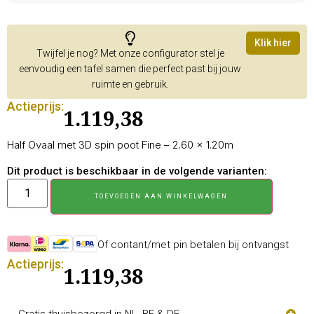
Klik hier
Twijfel je nog? Met onze configurator stel je
eenvoudig een tafel samen die perfect past bij jouw
ruimte en gebruik.
Actieprijs:
1.119,38
Half Ovaal met 3D spin poot Fine – 2.60 × 1.20m
Dit product is beschikbaar in de volgende varianten:
TOEVOEGEN AAN WINKELWAGEN
Of contant/met pin betalen bij ontvangst
Actieprijs:
1.119,38
Gratis thuisbezorgd in NL, BE & DE