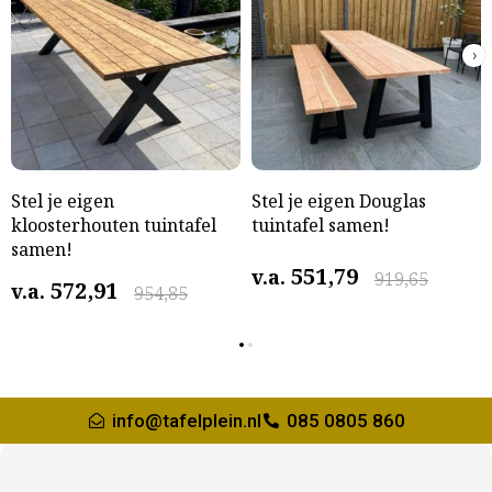
›
Stel je eigen
Stel je eigen Douglas
kloosterhouten tuintafel
tuintafel samen!
samen!
551,79
v.a.
919,65
572,91
v.a.
954,85
info@tafelplein.nl
085 0805 860