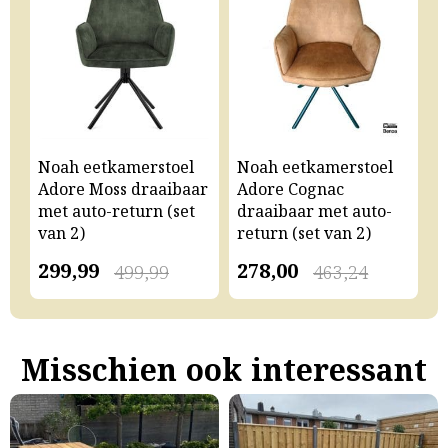
Noah eetkamerstoel
Noah eetkamerstoel
N
Adore Moss draaibaar
Adore Cognac
A
met auto-return (set
draaibaar met auto-
m
van 2)
return (set van 2)
v
299,99
278,00
2
499,99
463,24
Misschien ook interessant