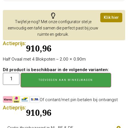
Klik hier
Twijfel je nog? Met onze configurator stel je
eenvoudig een tafel samen die perfect past bij jouw
ruimte en gebruik.
Actieprijs:
910,96
Half Ovaal met 4 Blokpoten – 2.00 × 0.90m
Dit product is beschikbaar in de volgende varianten:
TOEVOEGEN AAN WINKELWAGEN
Of contant/met pin betalen bij ontvangst
Actieprijs:
910,96
Gratis thuisbezorgd in NL, BE & DE