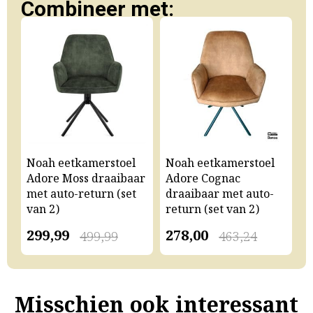
Combineer met:
Noah eetkamerstoel
Noah eetkamerstoel
N
Adore Moss draaibaar
Adore Cognac
A
met auto-return (set
draaibaar met auto-
m
van 2)
return (set van 2)
v
299,99
278,00
2
499,99
463,24
Misschien ook interessant