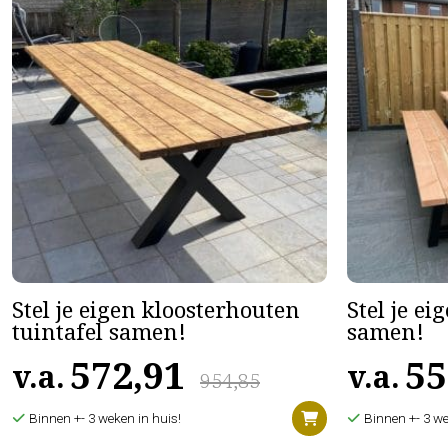
Stel je eigen kloosterhouten
Stel je ei
tuintafel samen!
samen!
572,91
55
v.a.
v.a.
954,85
Binnen +- 3 weken in huis!
Binnen +- 3 we