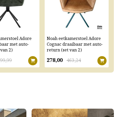
amerstoel Adore
Noah eetkamerstoel Adore
baar met auto-
Cognac draaibaar met auto-
 van 2)
return (set van 2)
278,00
99,99
463,24