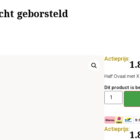
cht geborsteld
Actieprijs:
1.
Half Ovaal met X
Dit product is 
Actieprijs:
1.