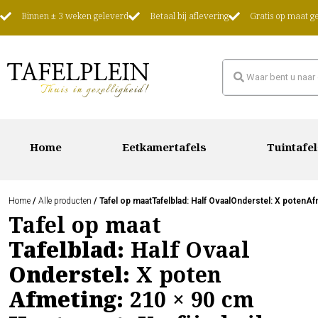
Binnen ± 3 weken geleverd
Betaal bij aflevering
Gratis op maat 
Home
Eetkamertafels
Tuintafel
Home
/
Alle producten
/ Tafel op maatTafelblad: Half OvaalOnderstel: X potenA
Tafel op maat
Tafelblad:
Half Ovaal
Onderstel:
X poten
Afmeting:
210 × 90 cm