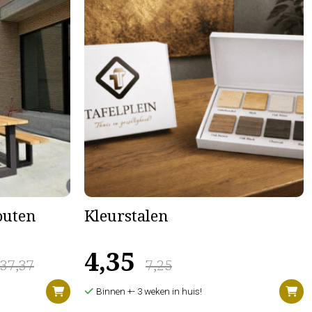
houten
Kleurstalen
4,35
637,37
7,25
Binnen +- 3 weken in huis!