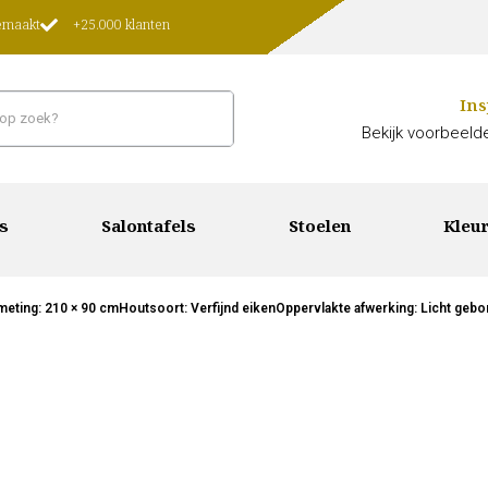
gemaakt
+25.000 klanten
Ins
Bekijk voorbeelde
s
Salontafels
Stoelen
Kleur
fmeting: 210 × 90 cmHoutsoort: Verfijnd eikenOppervlakte afwerking: Licht gebor