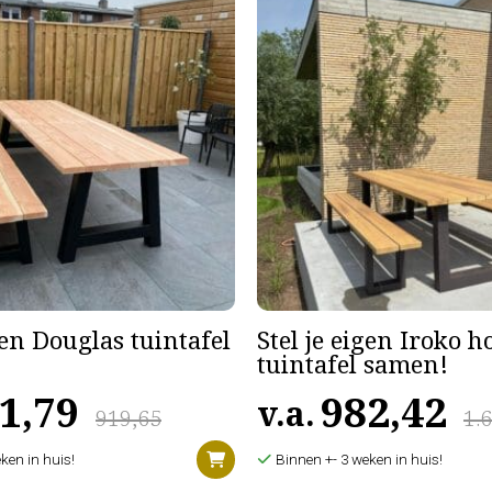
gen Douglas tuintafel
Stel je eigen Iroko 
tuintafel samen!
1,79
982,42
v.a.
919,65
1.
ken in huis!
Binnen +- 3 weken in huis!