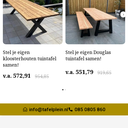
›
Stel je eigen
Stel je eigen Douglas
kloosterhouten tuintafel
tuintafel samen!
samen!
551,79
v.a.
919,65
572,91
v.a.
954,85
info@tafelplein.nl
085 0805 860