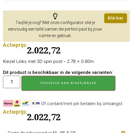
Klik hier
Twijfel je nog? Met onze configurator stel je
eenvoudig een tafel samen die perfect past bij jouw
ruimte en gebruik.
Actieprijs:
2.022,72
Kiezel Links met 3D spin poot – 2.78 × 0.90m
Dit product is beschikbaar in de volgende varianten:
TOEVOEGEN AAN WINKELWAGEN
Of contant/met pin betalen bij ontvangst
Actieprijs:
2.022,72
Gratis thuisbezorgd in NL, BE & DE