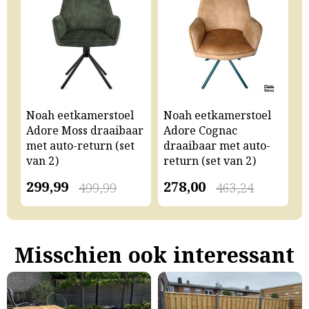
Noah eetkamerstoel
Noah eetkamerstoel
N
Adore Moss draaibaar
Adore Cognac
A
met auto-return (set
draaibaar met auto-
m
van 2)
return (set van 2)
v
299,99
278,00
2
499,99
463,24
Misschien ook interessant