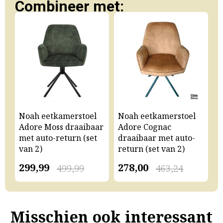
Combineer met:
Noah eetkamerstoel
Noah eetkamerstoel
N
Adore Moss draaibaar
Adore Cognac
A
met auto-return (set
draaibaar met auto-
m
van 2)
return (set van 2)
v
299,99
278,00
2
499,99
463,24
Misschien ook interessant