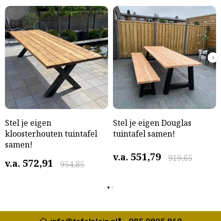
›
Stel je eigen
Stel je eigen Douglas
kloosterhouten tuintafel
tuintafel samen!
samen!
551,79
v.a.
919,65
572,91
v.a.
954,85