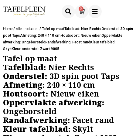
0
Home
/
Alle producten
/ Tafel op maatTafelblad: Nier RechtsOnderstel: 3D spin
poot TapsAfmeting: 240 × 110 cmHoutsoort: Nieuw eikenOppervlakte
afwerking: OngeborsteldRandafwerking: Facet randKleur tafelblad:
SkyltKleur onderstel: Zwart 9005
Tafel op maat
Tafelblad:
Nier Rechts
Onderstel:
3D spin poot Taps
Afmeting:
240 × 110 cm
Houtsoort:
Nieuw eiken
Oppervlakte afwerking:
Ongeborsteld
Randafwerking:
Facet rand
Kleur tafelblad:
Skylt