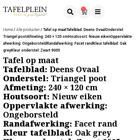
0
Home
/
Alle producten
/ Tafel op maatTafelblad: Deens OvaalOnderstel:
Triangel pootAfmeting: 240 × 120 cmHoutsoort: Nieuw eikenOppervlakte
afwerking: OngeborsteldRandafwerking: Facet randKleur tafelblad: Oak
greyKleur onderstel: Zwart 9005
Tafel op maat
Tafelblad:
Deens Ovaal
Onderstel:
Triangel poot
Afmeting:
240 × 120 cm
Houtsoort:
Nieuw eiken
Oppervlakte afwerking:
Ongeborsteld
Randafwerking:
Facet rand
Kleur tafelblad:
Oak grey