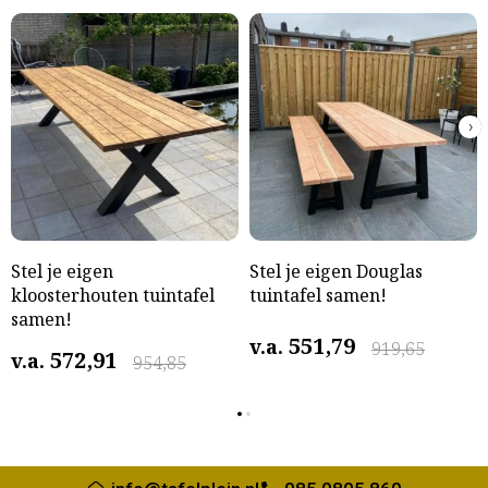
›
Stel je eigen
Stel je eigen Douglas
kloosterhouten tuintafel
tuintafel samen!
samen!
551,79
v.a.
919,65
572,91
v.a.
954,85