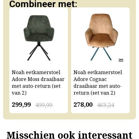
Combineer met:
Noah eetkamerstoel
Noah eetkamerstoel
N
Adore Moss draaibaar
Adore Cognac
A
met auto-return (set
draaibaar met auto-
m
van 2)
return (set van 2)
v
299,99
278,00
2
499,99
463,24
Misschien ook interessant