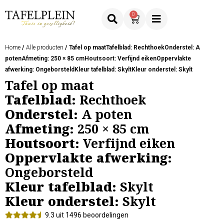
0
Home
/
Alle producten
/ Tafel op maatTafelblad: RechthoekOnderstel: A
potenAfmeting: 250 × 85 cmHoutsoort: Verfijnd eikenOppervlakte
afwerking: OngeborsteldKleur tafelblad: SkyltKleur onderstel: Skylt
Tafel op maat
Tafelblad:
Rechthoek
Onderstel:
A poten
Afmeting:
250 × 85 cm
Houtsoort:
Verfijnd eiken
Oppervlakte afwerking:
Ongeborsteld
Kleur tafelblad:
Skylt
Kleur onderstel:
Skylt
9.3 uit 1496 beoordelingen