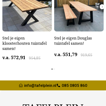
›
Stel je eigen
Stel je eigen Douglas
kloosterhouten tuintafel
tuintafel samen!
samen!
551,79
v.a.
919,65
572,91
v.a.
954,85
info@tafelplein.nl
085 0805 860