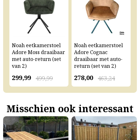
Noah eetkamerstoel
Noah eetkamerstoel
N
Adore Moss draaibaar
Adore Cognac
A
met auto-return (set
draaibaar met auto-
m
van 2)
return (set van 2)
v
299,99
278,00
2
499,99
463,24
Misschien ook interessant