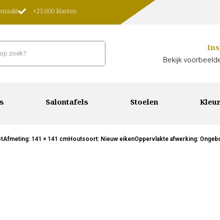
gemaakt
+25.000 klanten
Ins
Bekijk voorbeelde
s
Salontafels
Stoelen
Kleur
ootAfmeting: 141 × 141 cmHoutsoort: Nieuw eikenOppervlakte afwerking: Ongebors