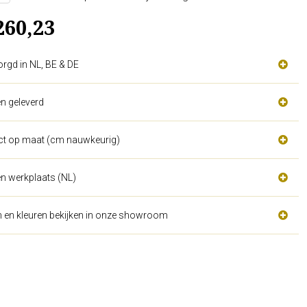
260,23
orgd in NL, BE & DE
n geleverd
act op maat (cm nauwkeurig)
n werkplaats (NL)
n en kleuren bekijken in onze showroom