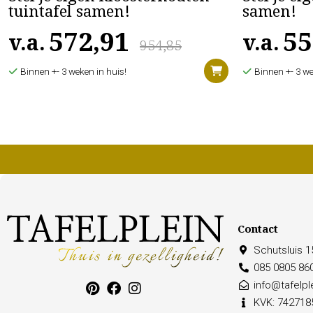
tuintafel samen!
samen!
572,91
55
v.a.
v.a.
954,85
Binnen +- 3 weken in huis!
Binnen +- 3 we
Contact
Schutsluis 
085 0805 86
info@tafelple
KVK: 742718