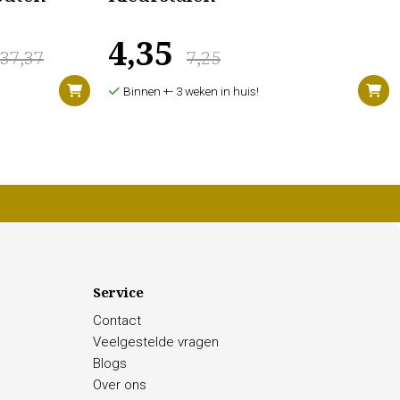
4,35
637,37
7,25
Binnen +- 3 weken in huis!
Service
Contact
Veelgestelde vragen
Blogs
Over ons