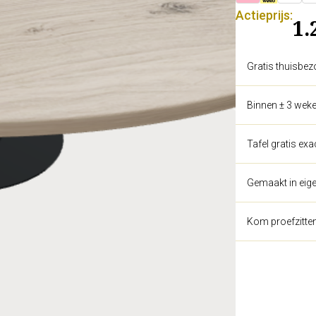
Actieprijs:
1.
Gratis thuisbez
Binnen ± 3 weke
Tafel gratis ex
Gemaakt in eige
Kom proefzitte