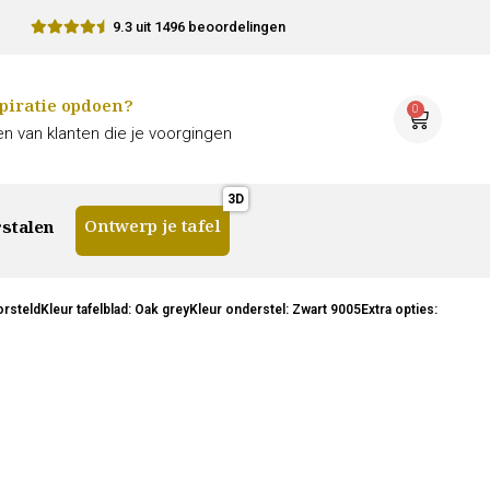
9.3 uit 1496 beoordelingen
piratie opdoen?
0
n van klanten die je voorgingen
Ontwerp je tafel
stalen
teldKleur tafelblad: Oak greyKleur onderstel: Zwart 9005Extra opties: