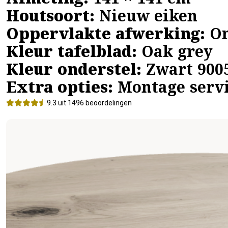
Afmeting:
141 × 141 cm
Houtsoort:
Nieuw eiken
Oppervlakte afwerking:
On
Kleur tafelblad:
Oak grey
Kleur onderstel:
Zwart 900
Extra opties:
Montage serv
9.3 uit 1496 beoordelingen