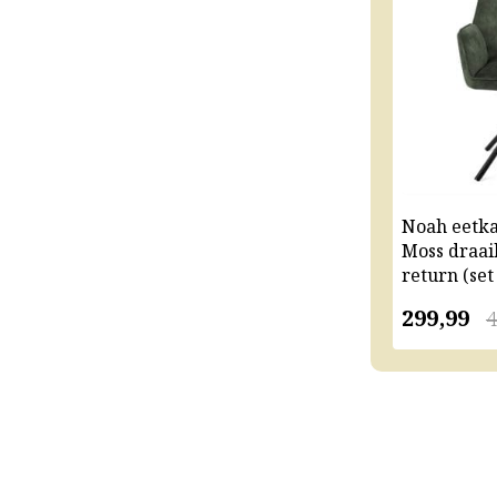
Noah eetk
Moss draai
return (set
299,99
4