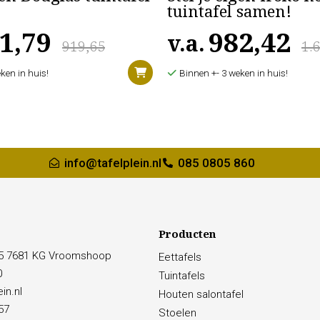
tuintafel samen!
1,79
982,42
v.a.
919,65
1.
ken in huis!
Binnen +- 3 weken in huis!
info@tafelplein.nl
085 0805 860
Producten
15 7681 KG Vroomshoop
Eettafels
0
Tuintafels
in.nl
Houten salontafel
57
Stoelen