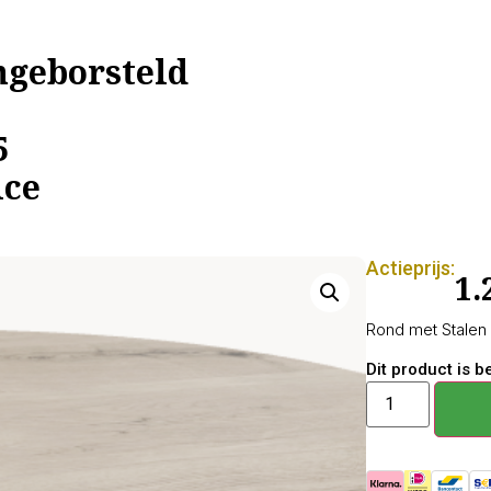
geborsteld
5
ice
Actieprijs:
1.
Rond met Stalen B
Dit product is 