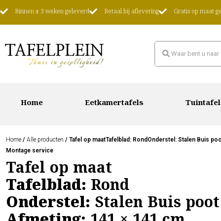
Binnen ± 3 weken geleverd
Betaal bij aflevering
Gratis op maat 
Home
Eetkamertafels
Tuintafel
Home
/
Alle producten
/ Tafel op maatTafelblad: RondOnderstel: Stalen Buis p
Montage service
Tafel op maat
Tafelblad:
Rond
Onderstel:
Stalen Buis poot