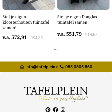
Stel je eigen
Stel je eigen Douglas
kloosterhouten tuintafel
tuintafel samen!
samen!
551,79
v.a.
919,65
572,91
v.a.
954,85
info@tafelplein.nl
085 0805 860