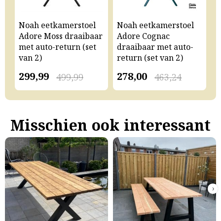
Noah eetkamerstoel
Noah eetkamerstoel
N
Adore Moss draaibaar
Adore Cognac
A
met auto-return (set
draaibaar met auto-
m
van 2)
return (set van 2)
v
299,99
278,00
2
499,99
463,24
Misschien ook interessant
›