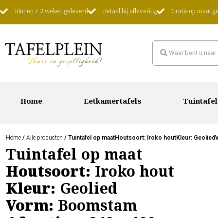
Binnen ± 3 weken geleverd
Betaal bij aflevering
Gratis op maat 
Home
Eetkamertafels
Tuintafel
Home
/
Alle producten
/ Tuintafel op maatHoutsoort: Iroko houtKleur: Geolie
Tuintafel op maat
Houtsoort:
Iroko hout
Kleur:
Geolied
Vorm:
Boomstam