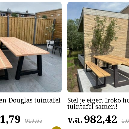
gen Douglas tuintafel
Stel je eigen Iroko 
tuintafel samen!
1,79
982,42
v.a.
919,65
1.