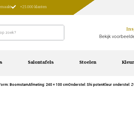
gemaakt
+25.000 klanten
Ins
Bekijk voorbeelde
s
Salontafels
Stoelen
Kleur
dVorm: BoomstamAfmeting: 240 × 100 cmOnderstel: Shi potenKleur onderstel: Z