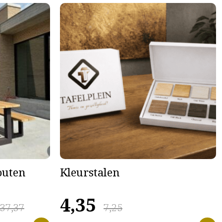
houten
Kleurstalen
4,35
637,37
7,25