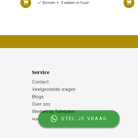
Binnen +- 3 weken in huis!
Service
Contact
Veelgestelde vragen
Blogs
Over ons
Werken bij Tafelplein
STEL JE VRAAG
Algemene voorwaarden |
Privacy Policy |
Cookies