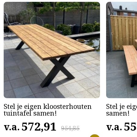
Stel je eigen kloosterhouten
Stel je ei
tuintafel samen!
samen!
572,91
55
v.a.
v.a.
954,85