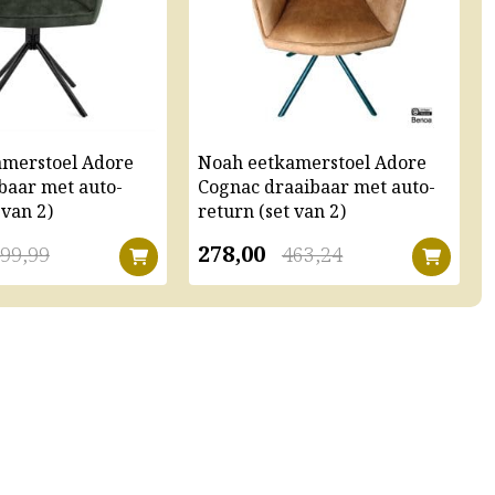
amerstoel Adore
Noah eetkamerstoel Adore
baar met auto-
Cognac draaibaar met auto-
 van 2)
return (set van 2)
278,00
99,99
463,24