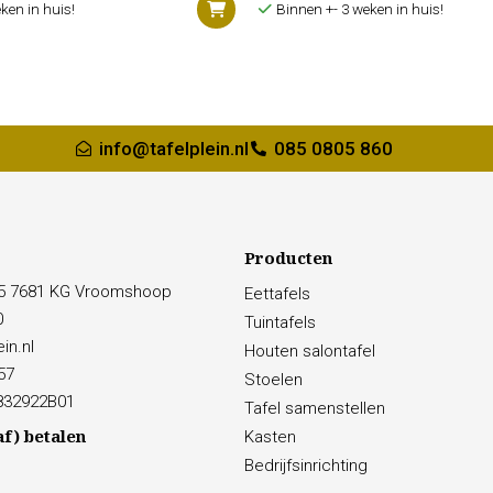
ken in huis!
Binnen +- 3 weken in huis!
info@tafelplein.nl
085 0805 860
Producten
15 7681 KG Vroomshoop
Eettafels
0
Tuintafels
in.nl
Houten salontafel
57
Stoelen
832922B01
Tafel samenstellen
af) betalen
Kasten
Bedrijfsinrichting