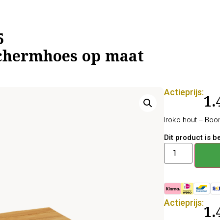
5
chermhoes op maat
Actieprijs:
1.
Iroko hout – Bo
Dit product is 
Actieprijs:
1.