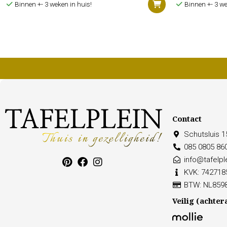
Binnen +- 3 weken in huis!
Binnen +- 3 we
Contact
Schutsluis 
085 0805 86
info@tafelple
KVK: 742718
BTW: NL859
Veilig (achter