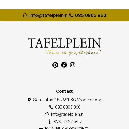
info@tafelplein.nl
085 0805 860
Contact
Schutsluis 15 7681 KG Vroomshoop
085 0805 860
info@tafelplein.nl
KVK: 74271857
BTW: NL859832922B01