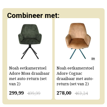
Combineer met:
Noah eetkamerstoel
Noah eetkamerstoel
N
Adore Moss draaibaar
Adore Cognac
A
met auto-return (set
draaibaar met auto-
m
van 2)
return (set van 2)
v
299,99
278,00
2
499,99
463,24