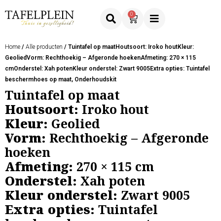
0
Home
/
Alle producten
/ Tuintafel op maatHoutsoort: Iroko houtKleur:
GeoliedVorm: Rechthoekig – Afgeronde hoekenAfmeting: 270 × 115
cmOnderstel: Xah potenKleur onderstel: Zwart 9005Extra opties: Tuintafel
beschermhoes op maat, Onderhoudskit
Tuintafel op maat
Houtsoort:
Iroko hout
Kleur:
Geolied
Vorm:
Rechthoekig – Afgeronde
hoeken
Afmeting:
270 × 115 cm
Onderstel:
Xah poten
Kleur onderstel:
Zwart 9005
Extra opties:
Tuintafel