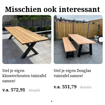
Misschien ook interessant
›
Stel je eigen
Stel je eigen Douglas
kloosterhouten tuintafel
tuintafel samen!
samen!
551,79
v.a.
919,65
572,91
v.a.
954,85