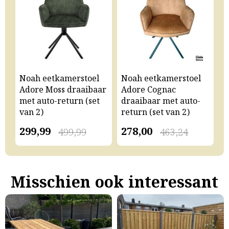
Noah eetkamerstoel
Noah eetkamerstoel
N
Adore Moss draaibaar
Adore Cognac
A
met auto-return (set
draaibaar met auto-
m
van 2)
return (set van 2)
v
299,99
278,00
2
499,99
463,24
Misschien ook interessant