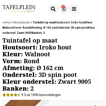
0
Home
/
Alle producten
/ Tuintafel op maatHoutsoort: Iroko houtKleur:
WalnootVorm: RondAfmeting: Ø 162 cmOnderstel: 3D spin pootKleur
onderstel: Zwart 9005Banken: 2
Tuintafel op maat
Houtsoort:
Iroko hout
Kleur:
Walnoot
Vorm:
Rond
Afmeting:
Ø 162 cm
Onderstel:
3D spin poot
Kleur onderstel:
Zwart 9005
Banken:
2
9.3 uit 1496 beoordelingen