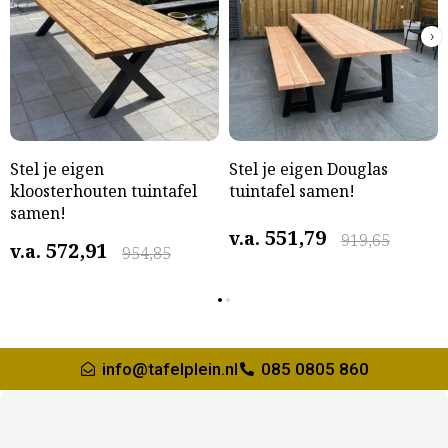
›
Stel je eigen
Stel je eigen Douglas
kloosterhouten tuintafel
tuintafel samen!
samen!
551,79
v.a.
919,65
572,91
v.a.
954,85
info@tafelplein.nl
085 0805 860