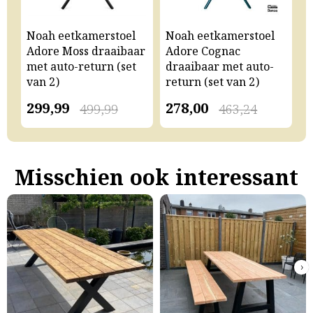
Noah eetkamerstoel
Noah eetkamerstoel
N
Adore Moss draaibaar
Adore Cognac
A
met auto-return (set
draaibaar met auto-
m
van 2)
return (set van 2)
v
299,99
278,00
2
499,99
463,24
Misschien ook interessant
›