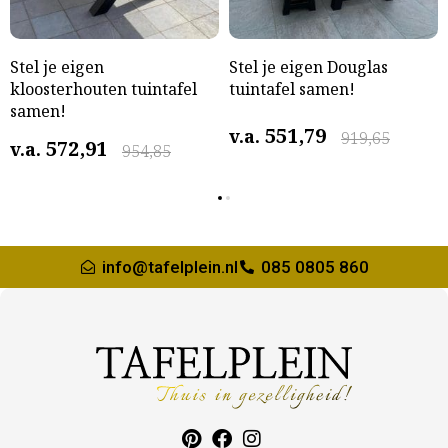
Stel je eigen
Stel je eigen Douglas
kloosterhouten tuintafel
tuintafel samen!
samen!
551,79
v.a.
919,65
572,91
v.a.
954,85
info@tafelplein.nl
085 0805 860