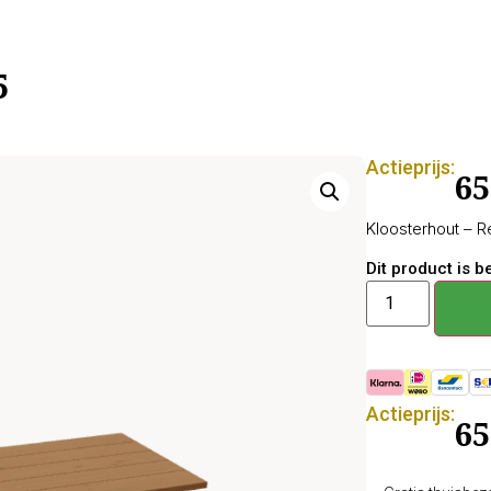
5
Actieprijs:
65
Kloosterhout – 
Dit product is 
Actieprijs:
65