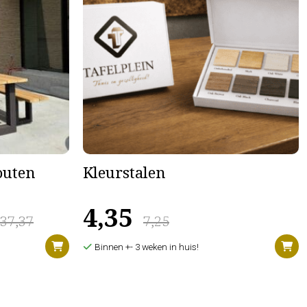
houten
Kleurstalen
4,35
637,37
7,25
Binnen +- 3 weken in huis!