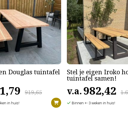
gen Douglas tuintafel
Stel je eigen Iroko 
tuintafel samen!
1,79
982,42
v.a.
919,65
1.
ken in huis!
Binnen +- 3 weken in huis!