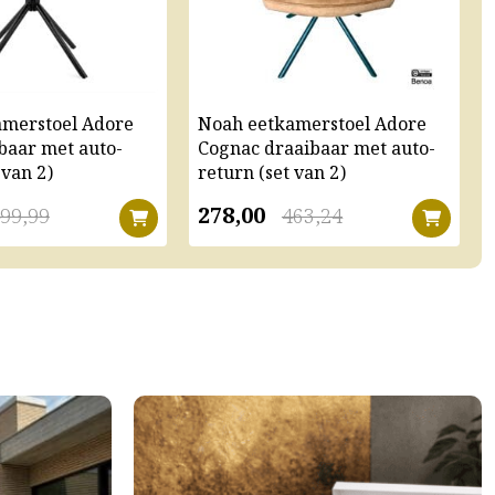
amerstoel Adore
Noah eetkamerstoel Adore
baar met auto-
Cognac draaibaar met auto-
 van 2)
return (set van 2)
278,00
99,99
463,24