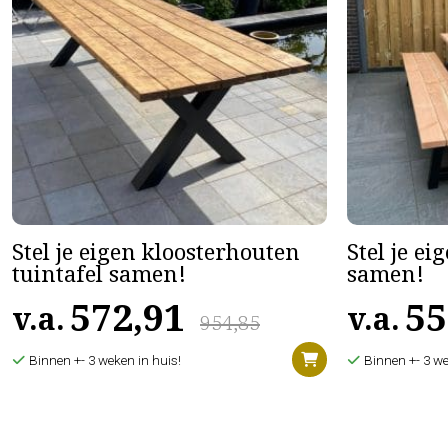
Stel je eigen kloosterhouten
Stel je ei
tuintafel samen!
samen!
572,91
55
v.a.
v.a.
954,85
Binnen +- 3 weken in huis!
Binnen +- 3 we