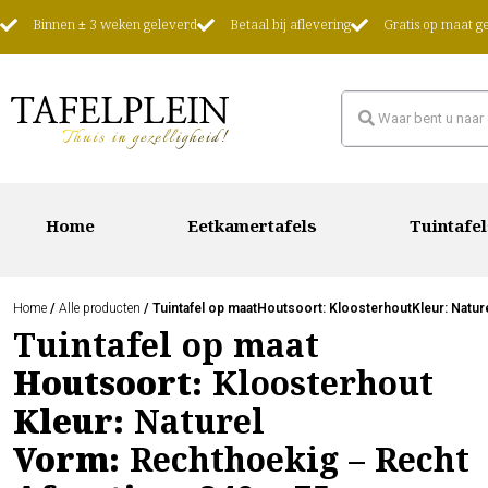
Binnen ± 3 weken geleverd
Betaal bij aflevering
Gratis op maat 
Home
Eetkamertafels
Tuintafel
Home
/
Alle producten
/ Tuintafel op maatHoutsoort: KloosterhoutKleur: Natu
Tuintafel op maat
Houtsoort:
Kloosterhout
Kleur:
Naturel
Vorm:
Rechthoekig – Recht