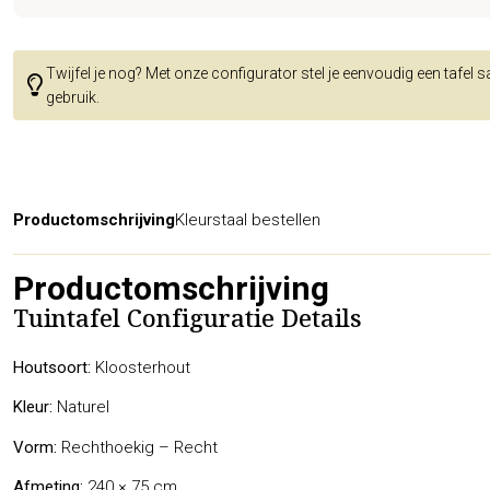
Twijfel je nog? Met onze configurator stel je eenvoudig een tafel 
gebruik.
Productomschrijving
Kleurstaal bestellen
Productomschrijving
Tuintafel Configuratie Details
Houtsoort:
Kloosterhout
Kleur:
Naturel
Vorm:
Rechthoekig – Recht
Afmeting:
240 × 75 cm