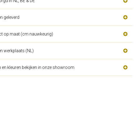
orgd in NL, BE & DE
n geleverd
act op maat (cm nauwkeurig)
n werkplaats (NL)
n en kleuren bekijken in onze showroom