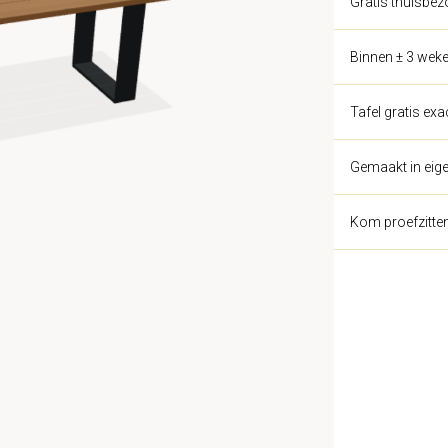
Gratis thuisbez
Binnen ± 3 weke
Tafel gratis ex
Gemaakt in eige
Kom proefzitte