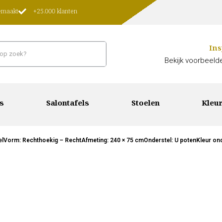
gemaakt
+25.000 klanten
Ins
Bekijk voorbeelde
s
Salontafels
Stoelen
Kleur
relVorm: Rechthoekig – RechtAfmeting: 240 × 75 cmOnderstel: U potenKleur ond