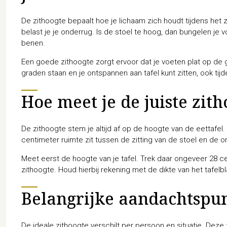
De zithoogte bepaalt hoe je lichaam zich houdt tijdens het z
belast je je onderrug. Is de stoel te hoog, dan bungelen je 
benen.
Een goede zithoogte zorgt ervoor dat je voeten plat op de 
graden staan en je ontspannen aan tafel kunt zitten, ook tij
Hoe meet je de juiste zit
De zithoogte stem je altijd af op de hoogte van de eettafel.
centimeter ruimte zit tussen de zitting van de stoel en de o
Meet eerst de hoogte van je tafel. Trek daar ongeveer 28 ce
zithoogte. Houd hierbij rekening met de dikte van het tafelb
Belangrijke aandachtspun
De ideale zithoogte verschilt per persoon en situatie. Deze f