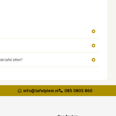
 tafel zitten?
info@tafelplein.nl
085 0805 860