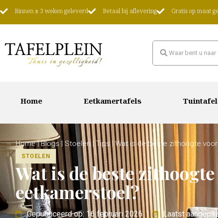
Binnen ± 3 weken geleverd
Betaal bij aflevering
Gratis op maat 
Home
Eetkamertafels
Tuintafel
Home
|
Blogs
|
Stoelen
|
Tips
|
Wat is de beste zithoogte voo
STOELEN
Wat is de beste zithoogte
eetkamerstoel?
Gepubliceerd op: 16 februari 2026
|
Laatst aangepas