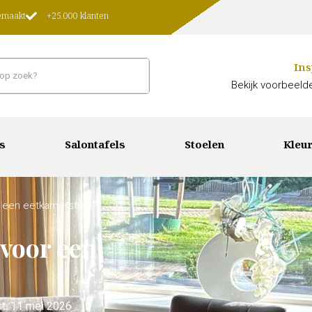
gemaakt
+25.000 klanten
Ins
Bekijk voorbeelde
s
Salontafels
Stoelen
Kleur
r een eetkamerstoel?
 voor een
t: 11 mei 2026