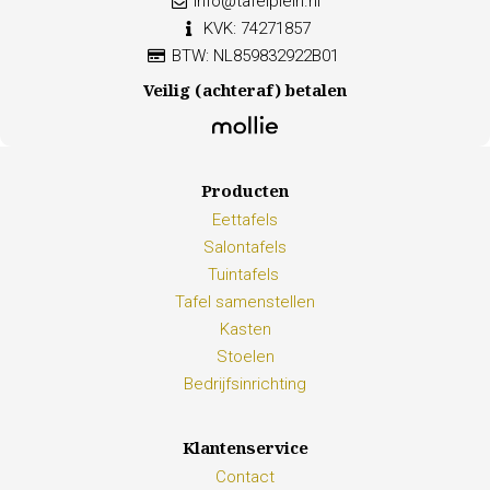
info@tafelplein.nl
KVK: 74271857
BTW: NL859832922B01
Veilig (achteraf) betalen
Producten
Eettafels
Salontafels
Tuintafels
Tafel samenstellen
Kasten
Stoelen
Bedrijfsinrichting
Klantenservice
Contact