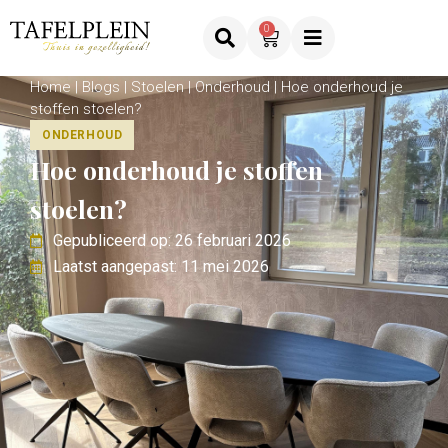
0
Home
|
Blogs
|
Stoelen
|
Onderhoud
|
Hoe onderhoud je
stoffen stoelen?
ONDERHOUD
Hoe onderhoud je stoffen
stoelen?
Gepubliceerd op: 26 februari 2026
Laatst aangepast: 11 mei 2026